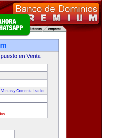
om
 puesto en Venta
,
Ventas y Comercializacion
tas