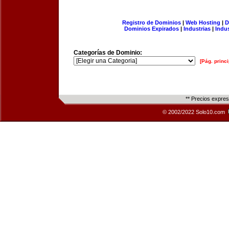
Registro de Dominios
|
Web Hosting
|
D
Dominios Expirados
|
Industrias
|
Indu
Categorías de Dominio:
[Pág. princi
** Precios expre
© 2002/2022 Solo10.com