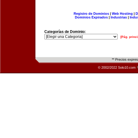
Registro de Dominios
|
Web Hosting
|
D
Dominios Expirados
|
Industrias
|
Indu
Categorías de Dominio:
[Pág. princi
** Precios expre
© 2002/2022 Solo10.com