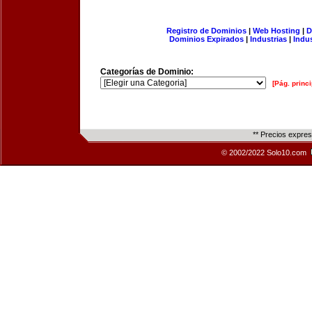
Registro de Dominios
|
Web Hosting
|
D
Dominios Expirados
|
Industrias
|
Indu
Categorías de Dominio:
[Pág. princi
** Precios expre
© 2002/2022 Solo10.com