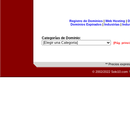
Registro de Dominios
|
Web Hosting
|
D
Dominios Expirados
|
Industrias
|
Indu
Categorías de Dominio:
[Pág. princi
** Precios expre
© 2002/2022 Solo10.com