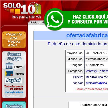
ofertadafabric
El dueño de este dominio lo ha
Mayusculas:
OFERTADAFABR
Minusculas:
ofertadafabrica.
Longitud:
15 caracteres
Categorias:
Ventas y Comerci
Precio:
Realizar una ofe
Visitar!
ofertadafabrica
Serán consideradas ofer
Realizar una Oferta