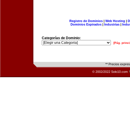
Registro de Dominios
|
Web Hosting
|
D
Dominios Expirados
|
Industrias
|
Indu
Categorías de Dominio:
[Pág. princi
** Precios expre
© 2002/2022 Solo10.com