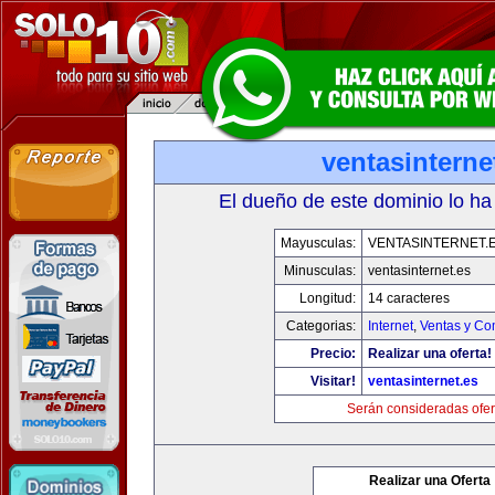
ventasinterne
El dueño de este dominio lo ha
Mayusculas:
VENTASINTERNET.
Minusculas:
ventasinternet.es
Longitud:
14 caracteres
Categorias:
Internet
,
Ventas y Co
Precio:
Realizar una oferta!
Visitar!
ventasinternet.es
Serán consideradas ofer
Realizar una Oferta