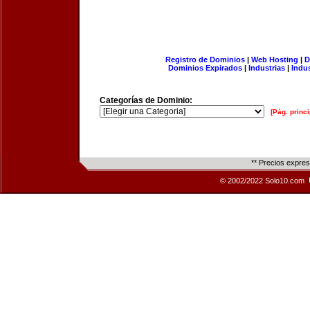
Registro de Dominios
|
Web Hosting
|
D
Dominios Expirados
|
Industrias
|
Indu
Categorías de Dominio:
[Pág. princi
** Precios expre
© 2002/2022 Solo10.com