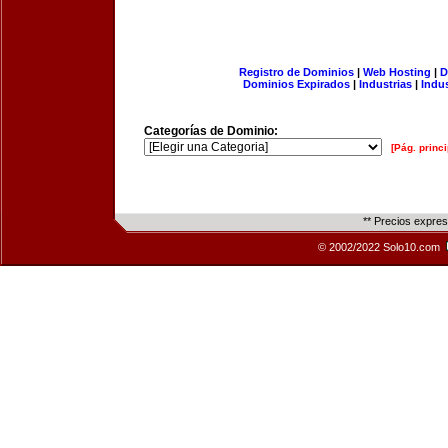
Registro de Dominios
|
Web Hosting
|
D
Dominios Expirados
|
Industrias
|
Indu
Categorías de Dominio:
[Pág. princi
** Precios expre
© 2002/2022 Solo10.com