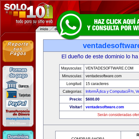
ventadesoftwar
El dueño de este dominio lo ha
Mayusculas:
VENTADESOFTWARE.COM
Minusculas:
ventadesoftware.com
Longitud:
15 caracteres
Categorias:
InformÃ¡tica y ComputaciÃ³n
,
V
Precio:
$600.00
Visitar!
ventadesoftware.com
Serán consideradas ofer
R