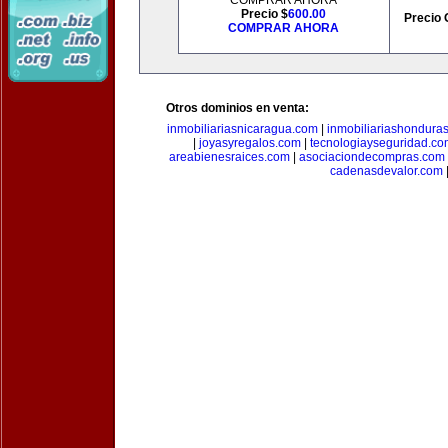
COMPRAR AHORA
Precio $
600.00
Precio 
COMPRAR AHORA
Otros dominios en venta:
inmobiliariasnicaragua.com
|
inmobiliariashondura
|
joyasyregalos.com
|
tecnologiayseguridad.co
areabienesraices.com
|
asociaciondecompras.com
cadenasdevalor.com