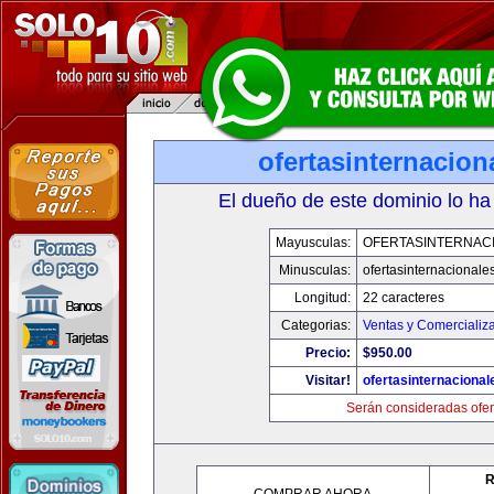
ofertasinternacio
El dueño de este dominio lo ha
Mayusculas:
OFERTASINTERNAC
Minusculas:
ofertasinternacionale
Longitud:
22 caracteres
Categorias:
Ventas y Comercializ
Precio:
$950.00
Visitar!
ofertasinternaciona
Serán consideradas ofer
R