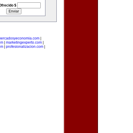
Ofrecido $
ercadosyeconomia.com
|
om
|
marketingexperto.com
|
om
|
profesionalizacion.com
|