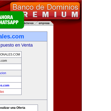
nales.com
 puesto en Venta
IONALES.COM
s.com
acion
les.com
tas
ealizar una Oferta