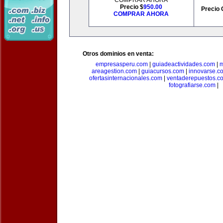
COMPRAR AHORA
Precio $
950.00
Precio 
COMPRAR AHORA
Otros dominios en venta:
empresasperu.com
|
guiadeactividades.com
|
m
areagestion.com
|
guiacursos.com
|
innovarse.c
ofertasinternacionales.com
|
ventaderepuestos.c
fotografiarse.com
|