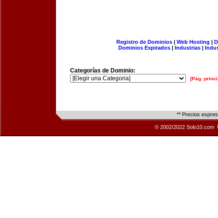
Registro de Dominios
|
Web Hosting
|
D
Dominios Expirados
|
Industrias
|
Indu
Categorías de Dominio:
[Pág. princi
** Precios expre
© 2002/2022 Solo10.com