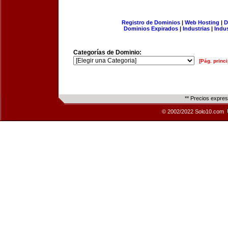
Registro de Dominios
|
Web Hosting
|
D
Dominios Expirados
|
Industrias
|
Indu
Categorías de Dominio:
[Pág. princi
** Precios expre
© 2002/2022 Solo10.com