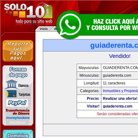
guiaderenta.
Vendido!
Mayusculas:
GUIADERENTA.CO
Minusculas:
guiaderenta.com
Longitud:
11 caracteres
Categorias:
Inmuebles y Propie
Precio:
Realizar una oferta!
Visitar!
guiaderenta.com
Serán consideradas ofer