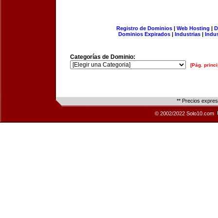
Registro de Dominios
|
Web Hosting
|
D
Dominios Expirados
|
Industrias
|
Indu
Categorías de Dominio:
[Pág. princi
** Precios expre
© 2002/2022 Solo10.com