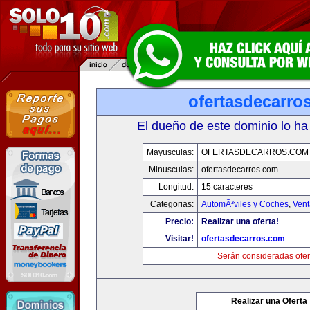
ofertasdecarro
El dueño de este dominio lo ha
Mayusculas:
OFERTASDECARROS.COM
Minusculas:
ofertasdecarros.com
Longitud:
15 caracteres
Categorias:
AutomÃ³viles y Coches
,
Vent
Precio:
Realizar una oferta!
Visitar!
ofertasdecarros.com
Serán consideradas ofer
Realizar una Oferta