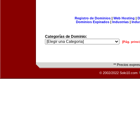
Registro de Dominios
|
Web Hosting
|
D
Dominios Expirados
|
Industrias
|
Indu
Categorías de Dominio:
[Pág. princi
** Precios expre
© 2002/2022 Solo10.com