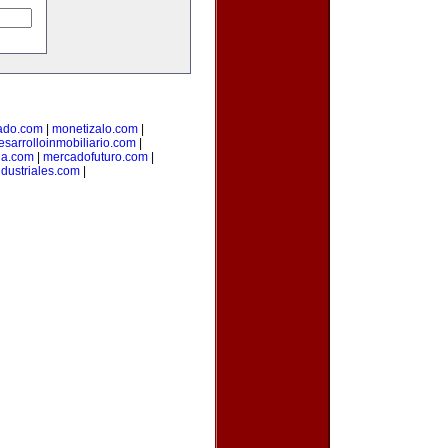
ado.com
|
monetizalo.com
|
esarrolloinmobiliario.com
|
ia.com
|
mercadofuturo.com
|
dustriales.com
|