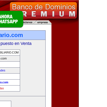
iario.com
 puesto en Venta
ILIARIO.COM
io.com
ades
io.com
tas