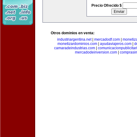
Precio Ofrecido $
Otros dominios en venta:
industriargentina.net
|
mercadodf.com
|
monetiz
monetizardominios.com
|
ayudaviajeros.com
|
d
camaradeindustrias.com
|
comunicacionpublicitar
mercadodeinversion.com
|
comprasin