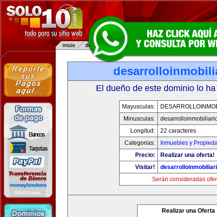
desarrolloinmobil
El dueño de este dominio lo ha
Mayusculas:
DESARROLLOINMOB
Minusculas:
desarrolloinmobiliar
Longitud:
22 caracteres
Categorias:
Inmuebles y Propied
Precio:
Realizar una oferta!
Visitar!
desarrolloinmobiliar
Serán consideradas ofer
Realizar una Oferta