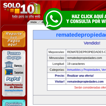
rematedepropied
Vendido!
Mayusculas:
REMATEDEPROPIEDADES.
Minusculas:
rematedepropiedades.com
Longitud:
19 caracteres
Categorias:
Inmuebles y Propiedades
,
Ven
Precio:
Realizar una oferta!
Visitar!
rematedepropiedades.com
Serán consideradas ofer