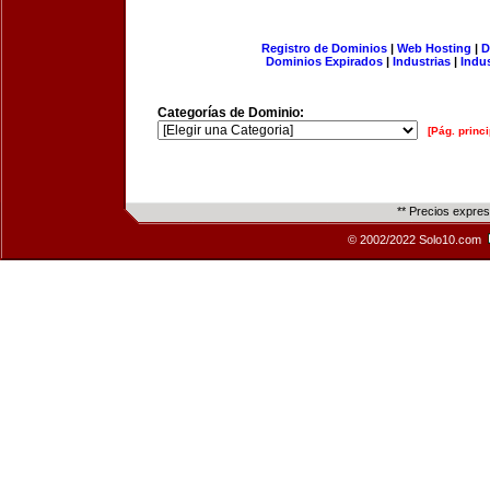
Registro de Dominios
|
Web Hosting
|
D
Dominios Expirados
|
Industrias
|
Indu
Categorías de Dominio:
[Pág. princi
** Precios expre
© 2002/2022 Solo10.com