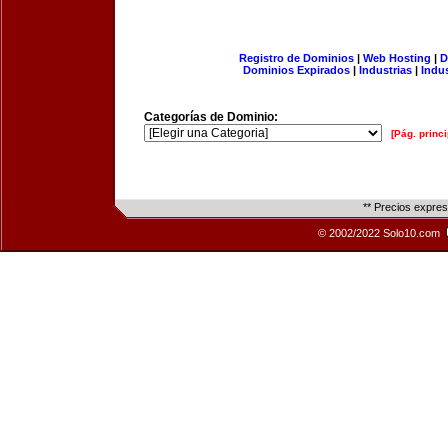
Registro de Dominios
|
Web Hosting
|
D
Dominios Expirados
|
Industrias
|
Indu
Categorías de Dominio:
[Pág. princi
** Precios expre
© 2002/2022 Solo10.com