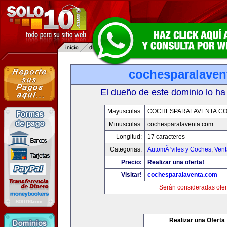
cochesparalaven
El dueño de este dominio lo ha
Mayusculas:
COCHESPARALAVENTA.C
Minusculas:
cochesparalaventa.com
Longitud:
17 caracteres
Categorias:
AutomÃ³viles y Coches
,
Vent
Precio:
Realizar una oferta!
Visitar!
cochesparalaventa.com
Serán consideradas ofer
Realizar una Oferta