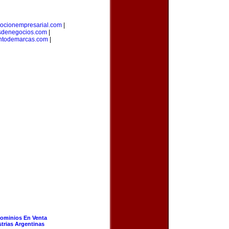
ocionempresarial.com
|
sdenegocios.com
|
ntodemarcas.com
|
ominios En Venta
strias Argentinas