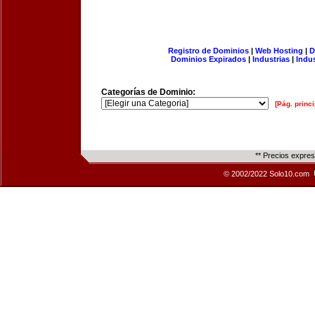
Registro de Dominios
|
Web Hosting
|
D
Dominios Expirados
|
Industrias
|
Indu
Categorías de Dominio:
[Pág. princi
** Precios expre
© 2002/2022 Solo10.com