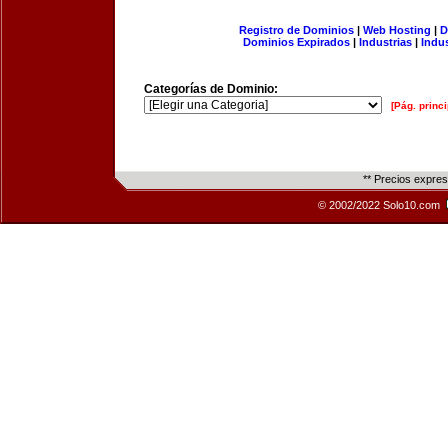
Registro de Dominios
|
Web Hosting
|
D
Dominios Expirados
|
Industrias
|
Indu
Categorías de Dominio:
[Pág. princi
** Precios expre
© 2002/2022 Solo10.com