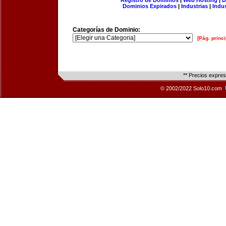
Registro de Dominios
|
Web Hosting
|
D
Dominios Expirados
|
Industrias
|
Indu
Categorías de Dominio:
[Pág. princi
** Precios expre
© 2002/2022 Solo10.com