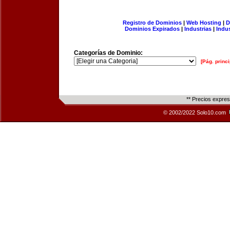
Registro de Dominios
|
Web Hosting
|
D
Dominios Expirados
|
Industrias
|
Indu
Categorías de Dominio:
[Pág. princi
** Precios expre
© 2002/2022 Solo10.com