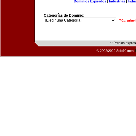
Dominios Expirados
|
Industrias
|
Indu
Categorías de Dominio:
[Pág. princi
** Precios expre
© 2002/2022 Solo10.com