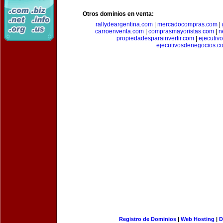
Otros dominios en venta:
rallydeargentina.com
|
mercadocompras.com
|
carroenventa.com
|
comprasmayoristas.com
|
n
propiedadesparainvertir.com
|
ejecutiv
ejecutivosdenegocios.c
Registro de Dominios
|
Web Hosting
|
D