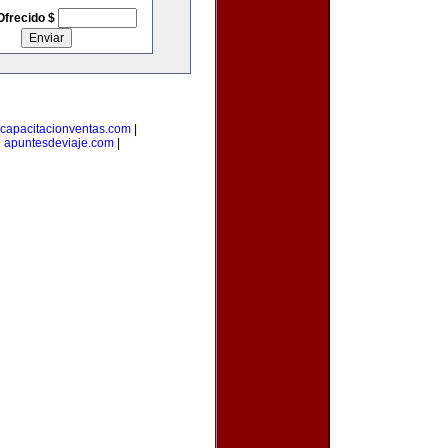
Ofrecido $
capacitacionventas.com
|
|
apuntesdeviaje.com
|