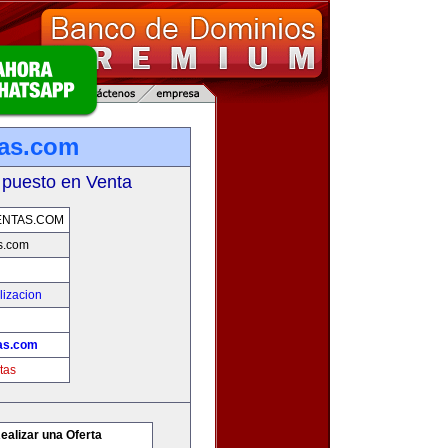
tas.com
 puesto en Venta
ENTAS.COM
s.com
lizacion
as.com
tas
ealizar una Oferta