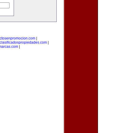
ctosenpromocion.com
|
clasificadospropiedades.com
|
marcas.com
|