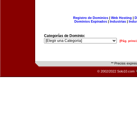
Registro de Dominios
|
Web Hosting
|
D
Dominios Expirados
|
Industrias
|
Indu
Categorías de Dominio:
[Pág. princi
** Precios expre
© 2002/2022 Solo10.com