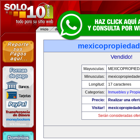
mexicopropieda
Vendido!
Mayusculas:
MEXICOPROPIE
Minusculas:
mexicopropiedad
Longitud:
17 caracteres
Categorias:
Inmuebles y Prop
Precio:
Realizar una ofert
Visitar!
mexicopropiedad
Serán consideradas ofer