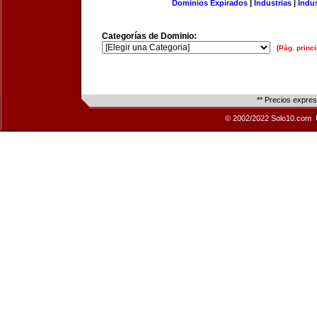
Dominios Expirados
|
Industrias
|
Indu
Categorías de Dominio:
[Pág. princi
** Precios expre
© 2002/2022 Solo10.com