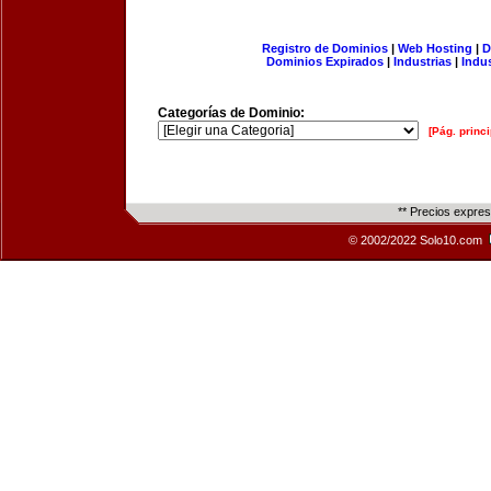
Registro de Dominios
|
Web Hosting
|
D
Dominios Expirados
|
Industrias
|
Indu
Categorías de Dominio:
[Pág. princi
** Precios expre
© 2002/2022 Solo10.com