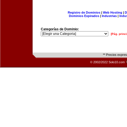
Registro de Dominios
|
Web Hosting
|
D
Dominios Expirados
|
Industrias
|
Indu
Categorías de Dominio:
[Pág. princi
** Precios expre
© 2002/2022 Solo10.com