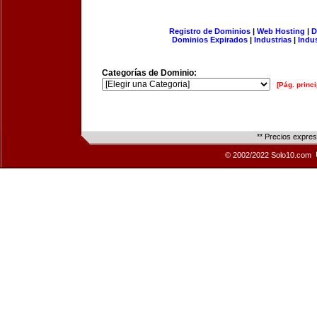
Registro de Dominios
|
Web Hosting
|
D
Dominios Expirados
|
Industrias
|
Indu
Categorías de Dominio:
[Pág. princi
** Precios expre
© 2002/2022 Solo10.com