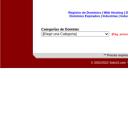
Registro de Dominios
|
Web Hosting
|
D
Dominios Expirados
|
Industrias
|
Indu
Categorías de Dominio:
[Pág. princi
** Precios expre
© 2002/2022 Solo10.com